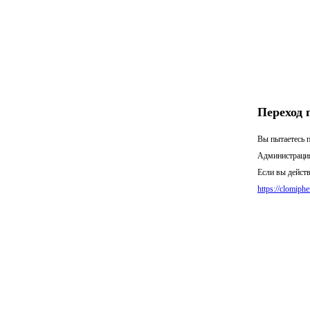
Переход 
Вы пытаетесь п
Администрация
Если вы действ
https://clomiph