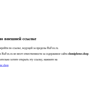
по внешней ссылке
ерейти по ссылке, ведущей за пределы RuFox.ru.
 RuFox.ru не несет отвественности за содержимое сайта
clomiphene.shop
.
ительно хотите открыть эту ссылку, нажмите на
ene.shop