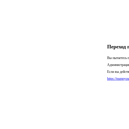
Переход 
Вы пытаетесь п
Администрация
Если вы действ
https://pumpyo