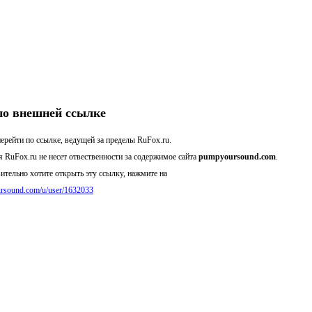
по внешней ссылке
ерейти по ссылке, ведущей за пределы RuFox.ru.
 RuFox.ru не несет отвественности за содержимое сайта
pumpyoursound.com
.
ительно хотите открыть эту ссылку, нажмите на
ursound.com/u/user/1632033