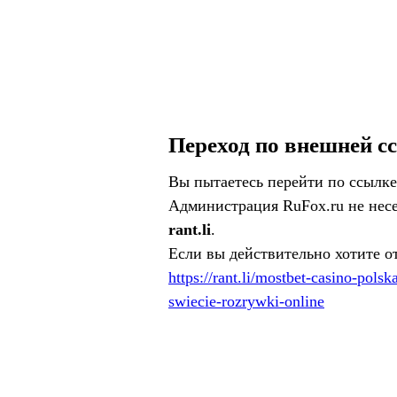
Переход по внешней с
Вы пытаетесь перейти по ссылке
Администрация RuFox.ru не несе
rant.li
.
Если вы действительно хотите о
https://rant.li/mostbet-casino-pol
swiecie-rozrywki-online