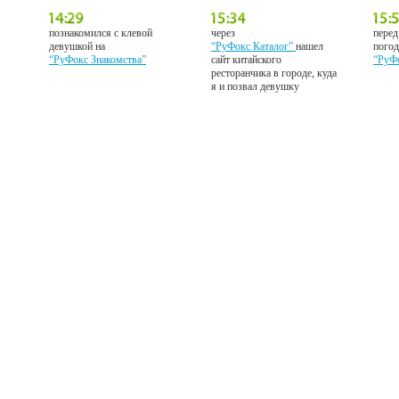
познакомился с клевой
через
перед
девушкой на
“РуФокс Каталог”
нашел
погод
“РуФокс Знакомства”
сайт китайского
“РуФ
ресторанчика в городе, куда
я и позвал девушку