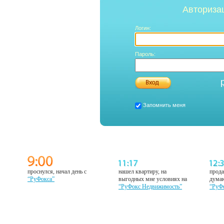
Авториза
Логин:
Пароль:
Запомнить меня
проснулся, начал день с
нашел квартиру, на
прода
“РуФокса”
выгодных мне условиях на
думаю
“РуФокс Недвижимость”
“РуФ