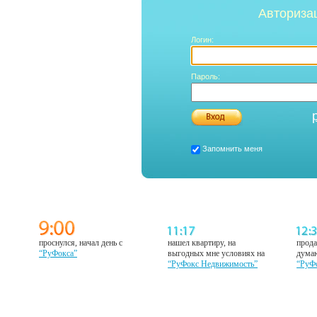
Авториза
Логин:
Пароль:
Запомнить меня
проснулся, начал день с
нашел квартиру, на
прода
“РуФокса”
выгодных мне условиях на
думаю
“РуФокс Недвижимость”
“РуФ