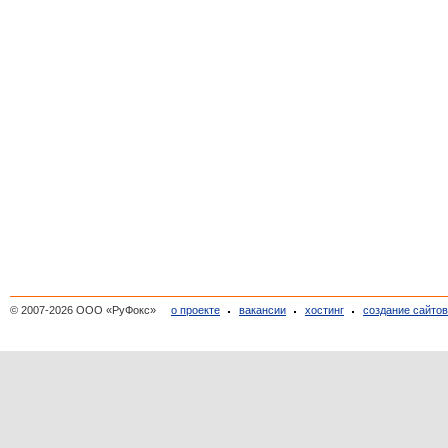
© 2007-2026 ООО «РуФокс»
о проекте
вакансии
хостинг
создание сайто