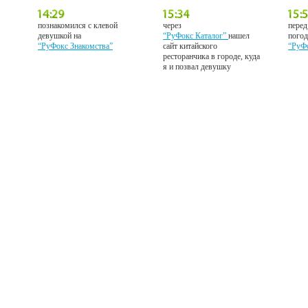
познакомился с клевой
через
перед
девушкой на
“РуФокс Каталог”
нашел
погод
“РуФокс Знакомства”
сайт китайского
“РуФ
ресторанчика в городе, куда
я и позвал девушку