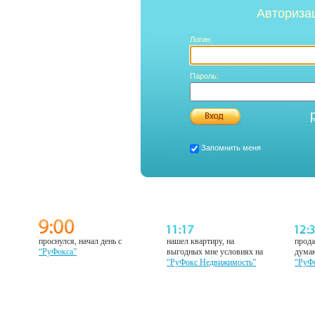
Авториза
Логин:
Пароль:
Запомнить меня
проснулся, начал день с
нашел квартиру, на
прода
“РуФокса”
выгодных мне условиях на
думаю
“РуФокс Недвижимость”
“РуФ