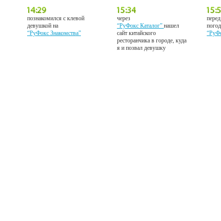
познакомился с клевой
через
перед
девушкой на
“РуФокс Каталог”
нашел
погод
“РуФокс Знакомства”
сайт китайского
“РуФ
ресторанчика в городе, куда
я и позвал девушку