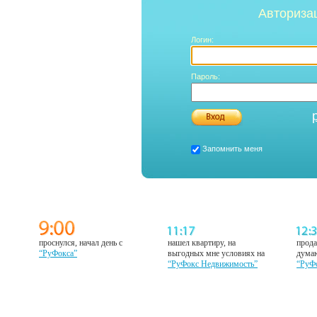
Авториза
Логин:
Пароль:
Запомнить меня
проснулся, начал день с
нашел квартиру, на
прода
“РуФокса”
выгодных мне условиях на
думаю
“РуФокс Недвижимость”
“РуФ