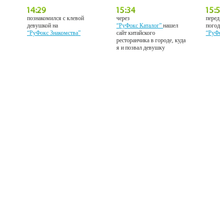
познакомился с клевой
через
перед
девушкой на
“РуФокс Каталог”
нашел
погод
“РуФокс Знакомства”
сайт китайского
“РуФ
ресторанчика в городе, куда
я и позвал девушку