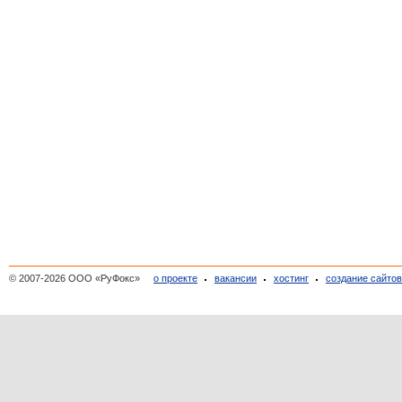
© 2007-2026 ООО «РуФокс»
о проекте
вакансии
хостинг
создание сайто