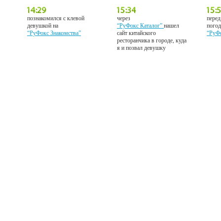
познакомился с клевой
через
перед
девушкой на
“РуФокс Каталог”
нашел
погод
“РуФокс Знакомства”
сайт китайского
“РуФ
ресторанчика в городе, куда
я и позвал девушку