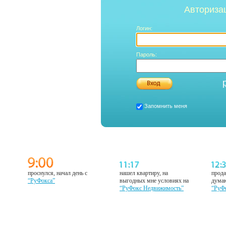
Авториза
Логин:
Пароль:
Запомнить меня
проснулся, начал день с
нашел квартиру, на
прода
“РуФокса”
выгодных мне условиях на
думаю
“РуФокс Недвижимость”
“РуФ