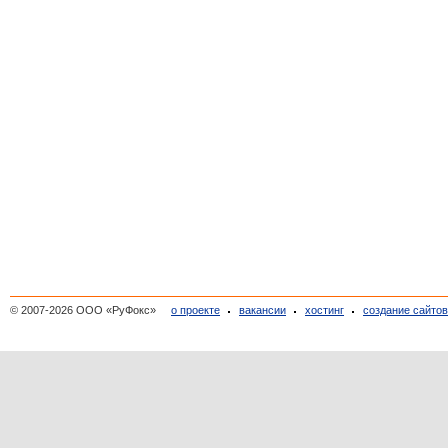
© 2007-2026 ООО «РуФокс»
о проекте
вакансии
хостинг
создание сайто