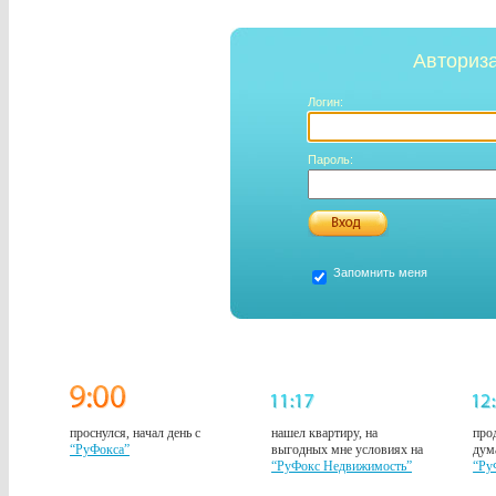
Авториза
Логин:
Пароль:
Запомнить меня
проснулся, начал день с
нашел квартиру, на
про
“РуФокса”
выгодных мне условиях на
дум
“РуФокс Недвижимость”
“Ру