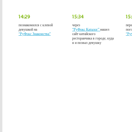
познакомился с клевой
через
пер
девушкой на
“РуФокс Каталог”
нашел
пого
“РуФокс Знакомства”
сайт китайского
“Ру
ресторанчика в городе, куда
я и позвал девушку