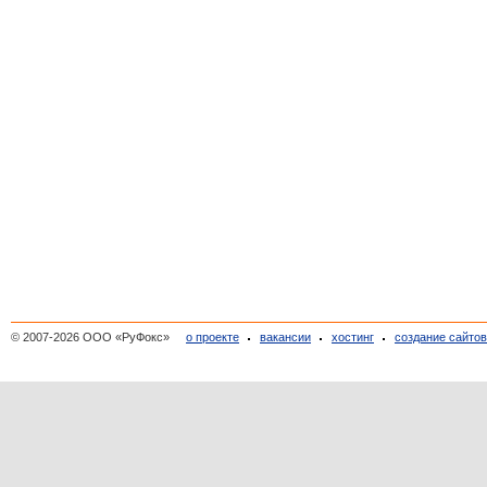
© 2007-2026 ООО «РуФокс»
о проекте
вакансии
хостинг
создание сайто