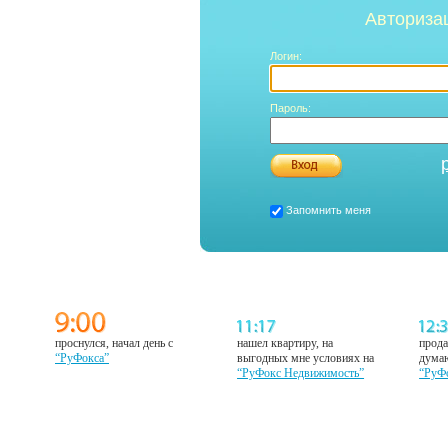
Авториза
Логин:
Пароль:
Запомнить меня
проснулся, начал день с
нашел квартиру, на
прода
“РуФокса”
выгодных мне условиях на
думаю
“РуФокс Недвижимость”
“РуФ