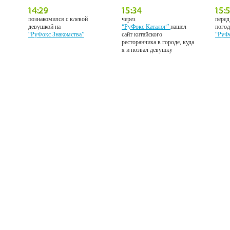
познакомился с клевой
через
перед
девушкой на
“РуФокс Каталог”
нашел
погод
“РуФокс Знакомства”
сайт китайского
“РуФ
ресторанчика в городе, куда
я и позвал девушку