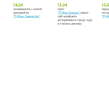
познакомился с клевой
через
перед
девушкой на
“РуФокс Каталог”
нашел
погод
“РуФокс Знакомства”
сайт китайского
“РуФ
ресторанчика в городе, куда
я и позвал девушку