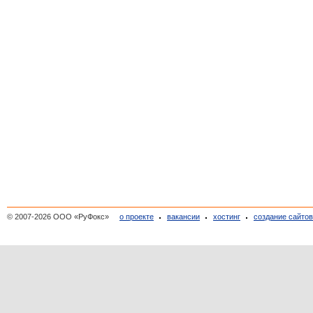
© 2007-2026 ООО «РуФокс»
о проекте
вакансии
хостинг
создание сайто