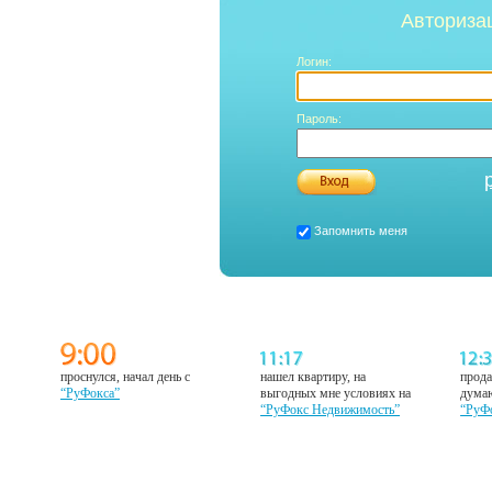
Авториза
Логин:
Пароль:
Запомнить меня
проснулся, начал день с
нашел квартиру, на
прода
“РуФокса”
выгодных мне условиях на
думаю
“РуФокс Недвижимость”
“РуФ