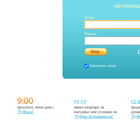
Авториза
Логин:
Пароль:
Запомнить меня
проснулся, начал день с
нашел квартиру, на
прода
“РуФокса”
выгодных мне условиях на
думаю
“РуФокс Недвижимость”
“РуФ