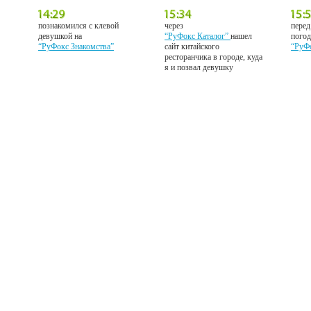
познакомился с клевой
через
перед
девушкой на
“РуФокс Каталог”
нашел
погод
“РуФокс Знакомства”
сайт китайского
“РуФ
ресторанчика в городе, куда
я и позвал девушку