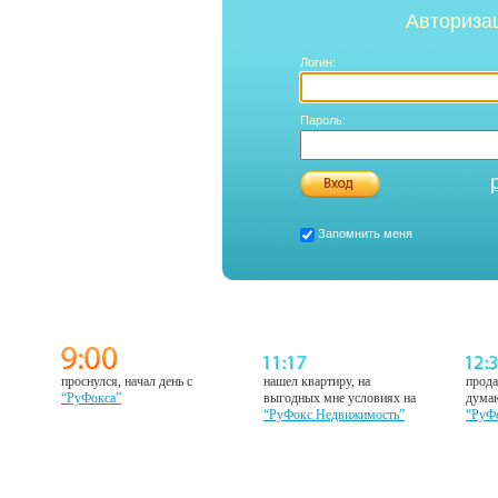
Авториза
Логин:
Пароль:
Запомнить меня
проснулся, начал день с
нашел квартиру, на
прода
“РуФокса”
выгодных мне условиях на
думаю
“РуФокс Недвижимость”
“РуФ