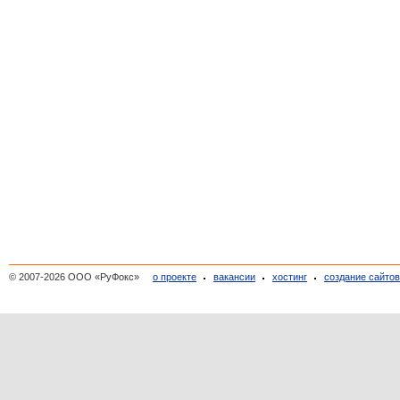
© 2007-2026 ООО «РуФокс»
о проекте
вакансии
хостинг
создание сайто