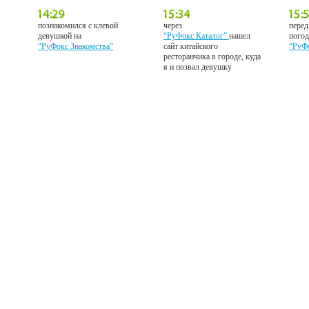
познакомился с клевой
через
перед
девушкой на
“РуФокс Каталог”
нашел
погод
“РуФокс Знакомства”
сайт китайского
“РуФ
ресторанчика в городе, куда
я и позвал девушку