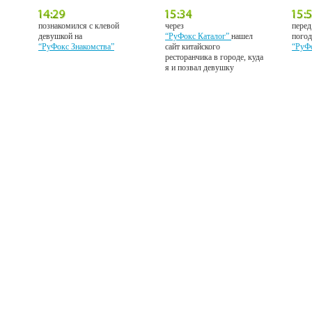
познакомился с клевой
через
перед
девушкой на
“РуФокс Каталог”
нашел
погод
“РуФокс Знакомства”
сайт китайского
“РуФ
ресторанчика в городе, куда
я и позвал девушку