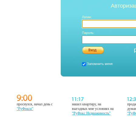
Авториза
Логин:
Пароль:
Запомнить меня
проснулся, начал день с
нашел квартиру, на
прода
“РуФокса”
выгодных мне условиях на
думаю
“РуФокс Недвижимость”
“РуФ