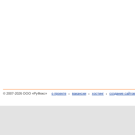
© 2007-2026 ООО «РуФокс»
о проекте
вакансии
хостинг
создание сайто