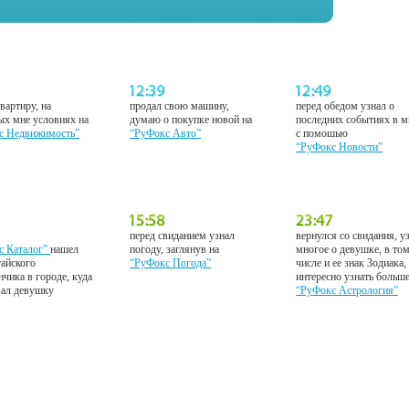
вартиру, на
продал свою машину,
перед обедом узнал о
ых мне условиях на
думаю о покупке новой на
последних событиях в м
с Недвижимость”
“РуФокс Авто”
с помошью
“РуФокс Новости”
перед свиданием узнал
вернулся со свидания, у
с Каталог”
нашел
погоду, заглянув на
многое о девушке, в то
тайского
“РуФокс Погода”
числе и ее знак Зодиака,
нчика в городе, куда
интересно узнать больш
вал девушку
“РуФокс Астрология”