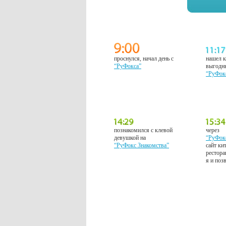
проснулся, начал день с
нашел к
“РуФокса”
выгодн
“РуФок
познакомился с клевой
через
девушкой на
“РуФок
“РуФокс Знакомства”
сайт ки
рестора
я и поз