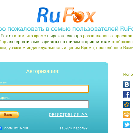
Fox.ru
в том, что кроме
широкого спектра
разноплановых проектов 
ыбор
альтернативные варианты по стилям и приоритетам
отображен
ем, уважаем индивидуальность и ценим Время, проведённое Вами 
Авторизация:
Испо
огин:
ароль:
регистрация >>
Запомнить меня
забыли пароль?