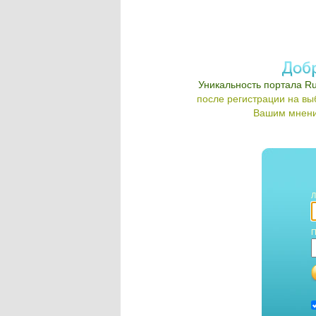
Уникальность портала Ru
после регистрации на в
Вашим мнени
Л
П