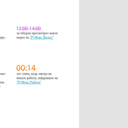
за обедом просмотрел новое
ире,
видео на
“РуФокс Видео”
знал
лег спать, ведь завтра на
м
новую работу, найденную на
 хм..
“РуФокс Работа”
е