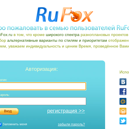
Fox.ru
в том, что кроме
широкого спектра
разноплановых проектов 
ыбор
альтернативные варианты по стилям и приоритетам
отображен
ем, уважаем индивидуальность и ценим Время, проведённое Вами 
Авторизация:
Испо
огин:
ароль:
регистрация >>
Запомнить меня
забыли пароль?