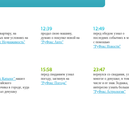
вартиру, на
продал свою машину,
перед обедом узнал о
ых мне условиях на
думаю о покупке новой на
последних событиях в м
с Недвижимость”
“РуФокс Авто”
с помошью
“РуФокс Новости”
перед свиданием узнал
вернулся со свидания, у
с Каталог”
нашел
погоду, заглянув на
многое о девушке, в то
тайского
“РуФокс Погода”
числе и ее знак Зодиака,
нчика в городе, куда
интересно узнать больш
вал девушку
“РуФокс Астрология”