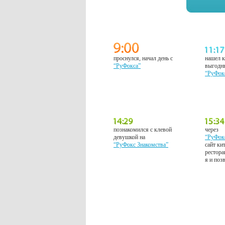
проснулся, начал день с
нашел к
“РуФокса”
выгодн
“РуФок
познакомился с клевой
через
девушкой на
“РуФок
“РуФокс Знакомства”
сайт ки
рестора
я и поз