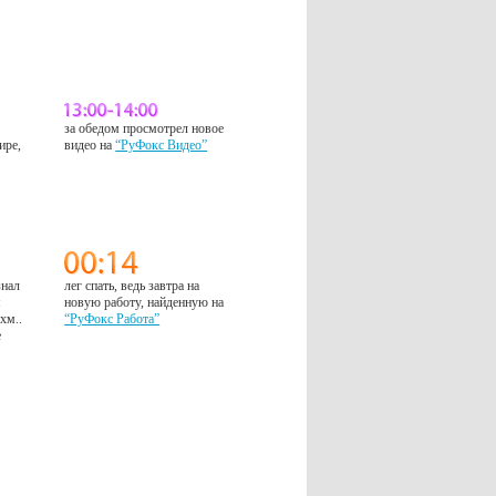
за обедом просмотрел новое
ире,
видео на
“РуФокс Видео”
знал
лег спать, ведь завтра на
м
новую работу, найденную на
 хм..
“РуФокс Работа”
е