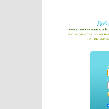
Уникальность портала Ru
после регистрации на в
Вашим мнени
Л
П