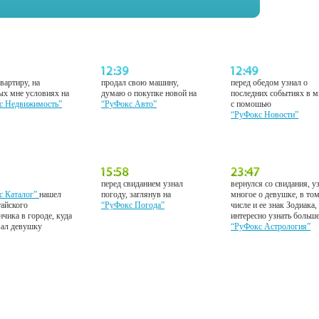
вартиру, на
продал свою машину,
перед обедом узнал о
ых мне условиях на
думаю о покупке новой на
последних событиях в м
с Недвижимость”
“РуФокс Авто”
с помошью
“РуФокс Новости”
перед свиданием узнал
вернулся со свидания, у
с Каталог”
нашел
погоду, заглянув на
многое о девушке, в то
тайского
“РуФокс Погода”
числе и ее знак Зодиака,
нчика в городе, куда
интересно узнать больш
вал девушку
“РуФокс Астрология”