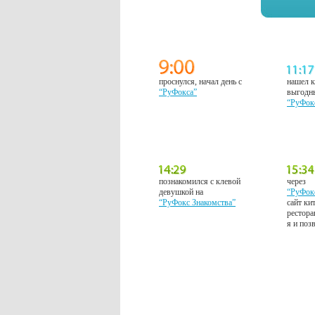
проснулся, начал день с
нашел к
“РуФокса”
выгодн
“РуФок
познакомился с клевой
через
девушкой на
“РуФок
“РуФокс Знакомства”
сайт ки
рестора
я и поз