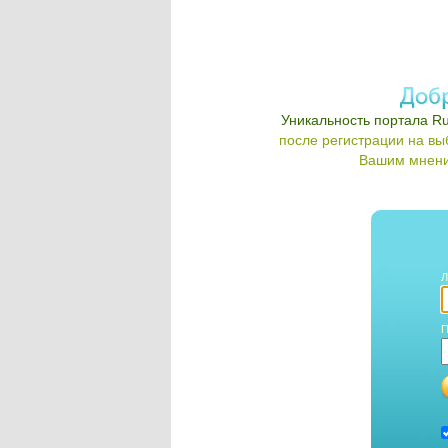
Уникальность портала Ru
после регистрации на в
Вашим мнени
Л
П