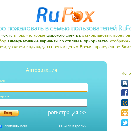
Fox.ru
в том, что кроме
широкого спектра
разноплановых проектов 
ыбор
альтернативные варианты по стилям и приоритетам
отображен
ем, уважаем индивидуальность и ценим Время, проведённое Вами 
Авторизация:
Испо
огин:
ароль:
регистрация >>
Запомнить меня
забыли пароль?