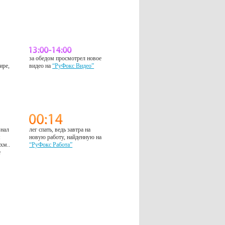
за обедом просмотрел новое
ире,
видео на
“РуФокс Видео”
знал
лег спать, ведь завтра на
м
новую работу, найденную на
 хм..
“РуФокс Работа”
е