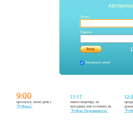
Авториза
Логин:
Пароль:
Запомнить меня
проснулся, начал день с
нашел квартиру, на
прода
“РуФокса”
выгодных мне условиях на
думаю
“РуФокс Недвижимость”
“РуФ