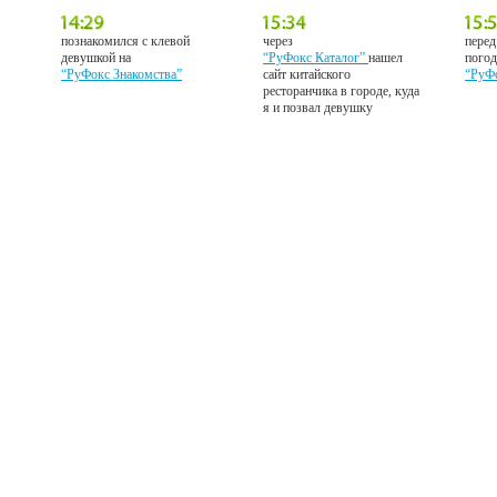
познакомился с клевой
через
перед
девушкой на
“РуФокс Каталог”
нашел
погод
“РуФокс Знакомства”
сайт китайского
“РуФ
ресторанчика в городе, куда
я и позвал девушку