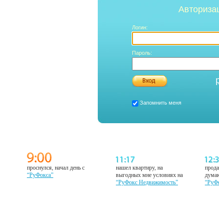
Авториза
Логин:
Пароль:
Запомнить меня
проснулся, начал день с
нашел квартиру, на
прода
“РуФокса”
выгодных мне условиях на
думаю
“РуФокс Недвижимость”
“РуФ