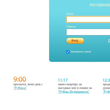
Авториза
Логин:
Пароль:
Запомнить меня
проснулся, начал день с
нашел квартиру, на
прода
“РуФокса”
выгодных мне условиях на
думаю
“РуФокс Недвижимость”
“РуФ