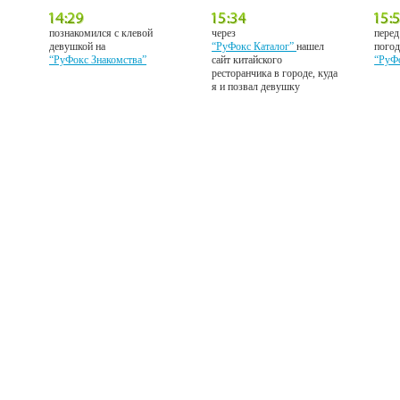
познакомился с клевой
через
перед
девушкой на
“РуФокс Каталог”
нашел
погод
“РуФокс Знакомства”
сайт китайского
“РуФ
ресторанчика в городе, куда
я и позвал девушку