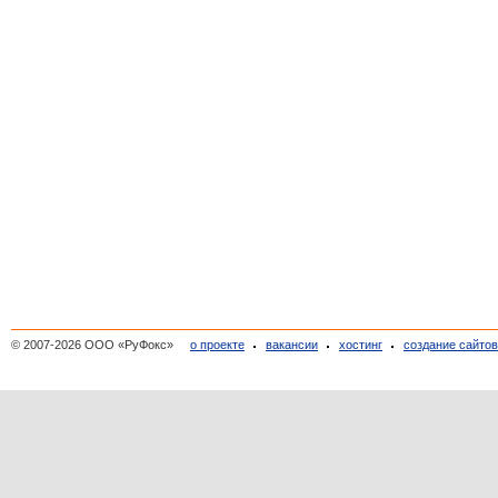
© 2007-2026 ООО «РуФокс»
о проекте
вакансии
хостинг
создание сайто