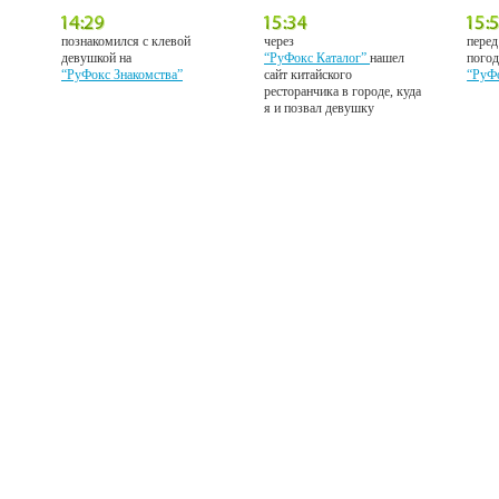
познакомился с клевой
через
перед
девушкой на
“РуФокс Каталог”
нашел
погод
“РуФокс Знакомства”
сайт китайского
“РуФ
ресторанчика в городе, куда
я и позвал девушку