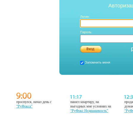
Авториза
Логин:
Пароль:
Запомнить меня
проснулся, начал день с
нашел квартиру, на
прода
“РуФокса”
выгодных мне условиях на
думаю
“РуФокс Недвижимость”
“РуФ