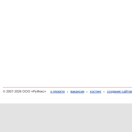
© 2007-2026 ООО «РуФокс»
о проекте
вакансии
хостинг
создание сайто