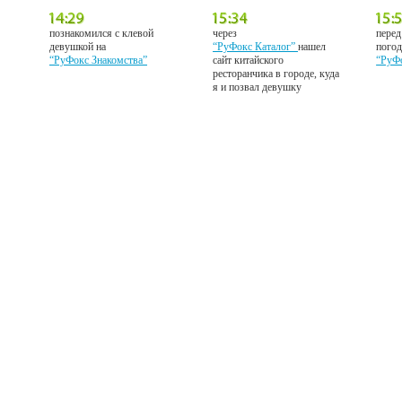
познакомился с клевой
через
перед
девушкой на
“РуФокс Каталог”
нашел
погод
“РуФокс Знакомства”
сайт китайского
“РуФ
ресторанчика в городе, куда
я и позвал девушку