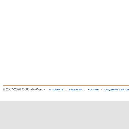
© 2007-2026 ООО «РуФокс»
о проекте
вакансии
хостинг
создание сайто