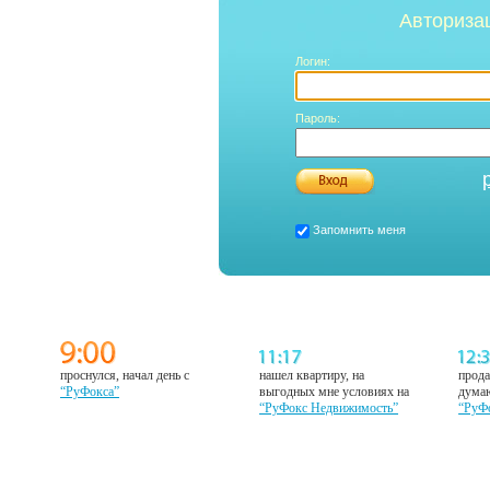
Авториза
Логин:
Пароль:
Запомнить меня
проснулся, начал день с
нашел квартиру, на
прода
“РуФокса”
выгодных мне условиях на
думаю
“РуФокс Недвижимость”
“РуФ