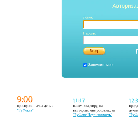
Авториза
Логин:
Пароль:
Запомнить меня
проснулся, начал день с
нашел квартиру, на
прода
“РуФокса”
выгодных мне условиях на
думаю
“РуФокс Недвижимость”
“РуФ