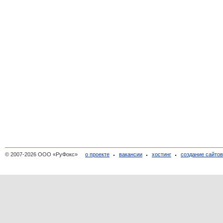
© 2007-2026 ООО «РуФокс»
о проекте
вакансии
хостинг
создание сайто