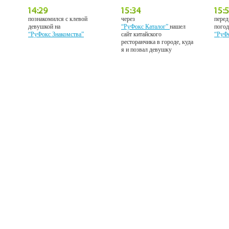
познакомился с клевой
через
перед
девушкой на
“РуФокс Каталог”
нашел
погод
“РуФокс Знакомства”
сайт китайского
“РуФ
ресторанчика в городе, куда
я и позвал девушку