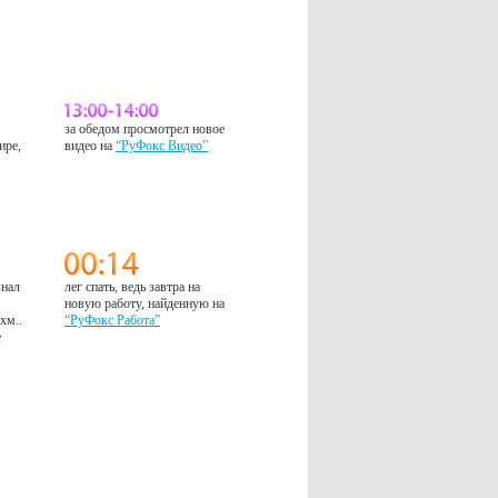
за обедом просмотрел новое
ире,
видео на
“РуФокс Видео”
знал
лег спать, ведь завтра на
м
новую работу, найденную на
 хм..
“РуФокс Работа”
е