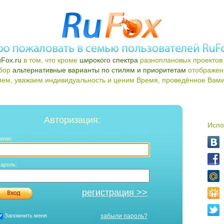
Fox.ru
в том, что кроме
широкого спектра
разноплановых проектов 
ыбор
альтернативные варианты по стилям и приоритетам
отображен
ем, уважаем индивидуальность и ценим Время, проведённое Вами 
Авторизация:
Испо
огин:
ароль:
регистрация >>
Запомнить меня
забыли пароль?