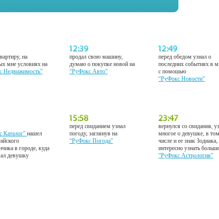
вартиру, на
продал свою машину,
перед обедом узнал о
ых мне условиях на
думаю о покупке новой на
последних событиях в м
с Недвижимость”
“РуФокс Авто”
с помошью
“РуФокс Новости”
перед свиданием узнал
вернулся со свидания, у
с Каталог”
нашел
погоду, заглянув на
многое о девушке, в то
тайского
“РуФокс Погода”
числе и ее знак Зодиака,
нчика в городе, куда
интересно узнать больш
вал девушку
“РуФокс Астрология”