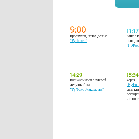
проснулся, начал день с
нашел к
“РуФокса”
выгодн
“РуФок
познакомился с клевой
через
девушкой на
“РуФок
“РуФокс Знакомства”
сайт ки
рестора
я и поз