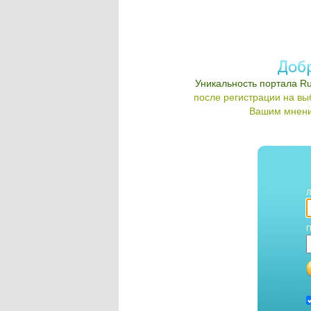
Уникальность портала Ru
после регистрации на в
Вашим мнени
Л
П