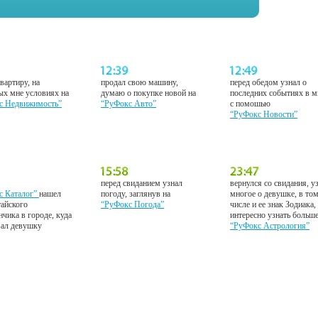
вартиру, на
продал свою машину,
перед обедом узнал о
ых мне условиях на
думаю о покупке новой на
последних событиях в м
с Недвижимость”
“РуФокс Авто”
с помошью
“РуФокс Новости”
перед свиданием узнал
вернулся со свидания, у
с Каталог”
нашел
погоду, заглянув на
многое о девушке, в то
тайского
“РуФокс Погода”
числе и ее знак Зодиака,
нчика в городе, куда
интересно узнать больш
вал девушку
“РуФокс Астрология”