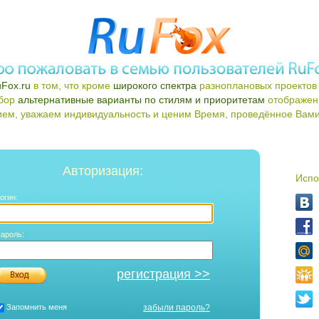
Fox.ru
в том, что кроме
широкого спектра
разноплановых проектов 
ыбор
альтернативные варианты по стилям и приоритетам
отображен
ем, уважаем индивидуальность и ценим Время, проведённое Вами 
Авторизация:
Испо
огин:
ароль:
регистрация >>
Запомнить меня
забыли пароль?