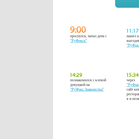
проснулся, начал день с
нашел к
“РуФокса”
выгодн
“РуФок
познакомился с клевой
через
девушкой на
“РуФок
“РуФокс Знакомства”
сайт ки
рестора
я и поз