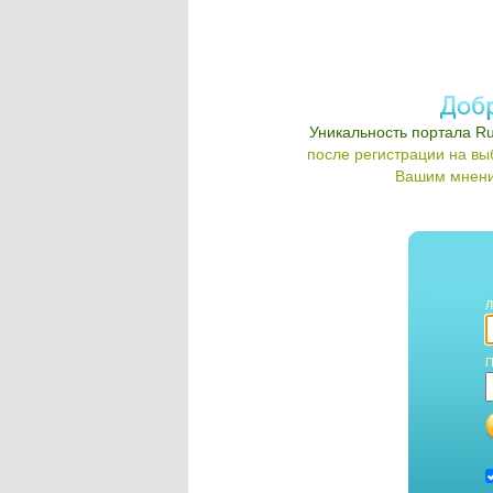
Уникальность портала Ru
после регистрации на в
Вашим мнени
Л
П