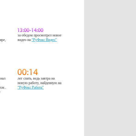
за обедом просмотрел новое
ире,
видео на
“РуФокс Видео”
знал
лег спать, ведь завтра на
м
новую работу, найденную на
 хм..
“РуФокс Работа”
е