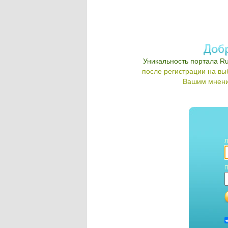
Уникальность портала Ru
после регистрации на в
Вашим мнени
Л
П