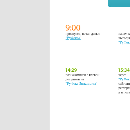
проснулся, начал день с
нашел к
“РуФокса”
выгодн
“РуФок
познакомился с клевой
через
девушкой на
“РуФок
“РуФокс Знакомства”
сайт ки
рестора
я и поз