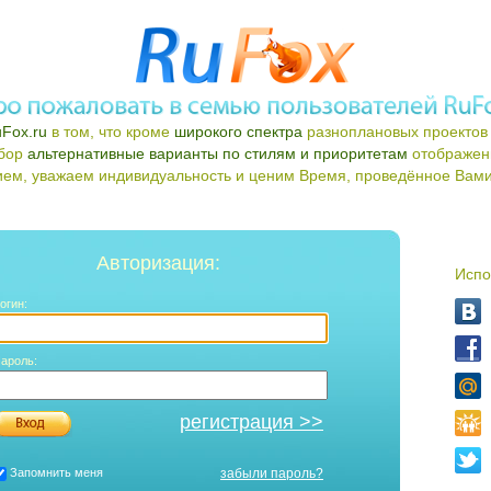
Fox.ru
в том, что кроме
широкого спектра
разноплановых проектов 
ыбор
альтернативные варианты по стилям и приоритетам
отображен
ем, уважаем индивидуальность и ценим Время, проведённое Вами 
Авторизация:
Испо
огин:
ароль:
регистрация >>
Запомнить меня
забыли пароль?