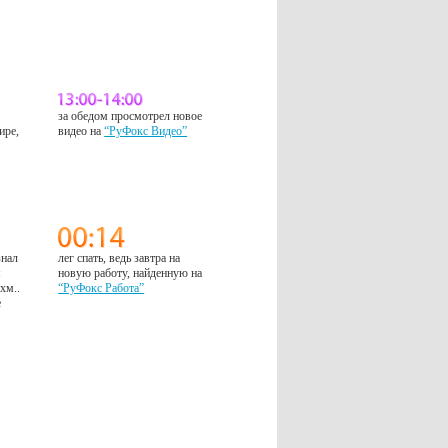
за обедом просмотрел новое
ире,
видео на
“РуФокс Видео”
знал
лег спать, ведь завтра на
м
новую работу, найденную на
 хм..
“РуФокс Работа”
е