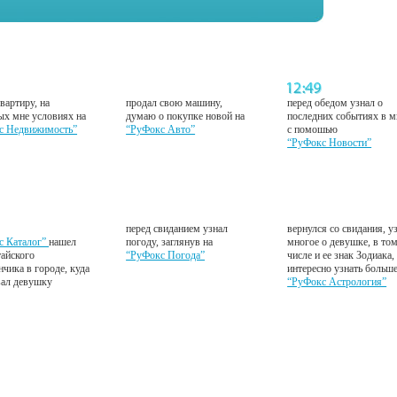
вартиру, на
продал свою машину,
перед обедом узнал о
ых мне условиях на
думаю о покупке новой на
последних событиях в м
с Недвижимость”
“РуФокс Авто”
с помошью
“РуФокс Новости”
перед свиданием узнал
вернулся со свидания, у
с Каталог”
нашел
погоду, заглянув на
многое о девушке, в то
тайского
“РуФокс Погода”
числе и ее знак Зодиака,
нчика в городе, куда
интересно узнать больш
вал девушку
“РуФокс Астрология”