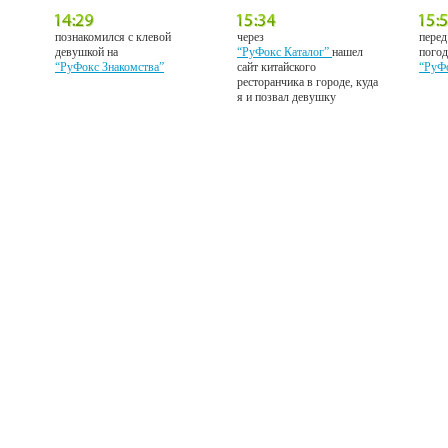
познакомился с клевой
через
перед
девушкой на
“РуФокс Каталог”
нашел
погод
“РуФокс Знакомства”
сайт китайского
“РуФ
ресторанчика в городе, куда
я и позвал девушку