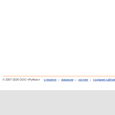
© 2007-2026 ООО «РуФокс»
о проекте
вакансии
хостинг
создание сайто