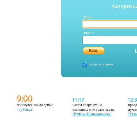
Авториза
Логин:
Пароль:
Запомнить меня
проснулся, начал день с
нашел квартиру, на
прода
“РуФокса”
выгодных мне условиях на
думаю
“РуФокс Недвижимость”
“РуФ