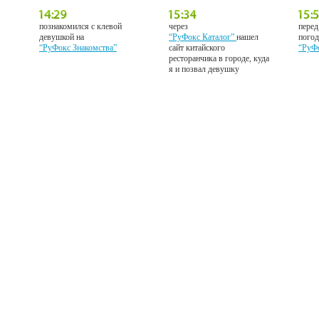
познакомился с клевой
через
перед
девушкой на
“РуФокс Каталог”
нашел
погод
“РуФокс Знакомства”
сайт китайского
“РуФ
ресторанчика в городе, куда
я и позвал девушку