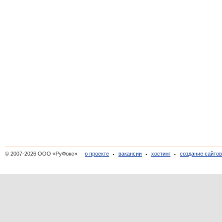
© 2007-2026 ООО «РуФокс»
о проекте
вакансии
хостинг
создание сайто