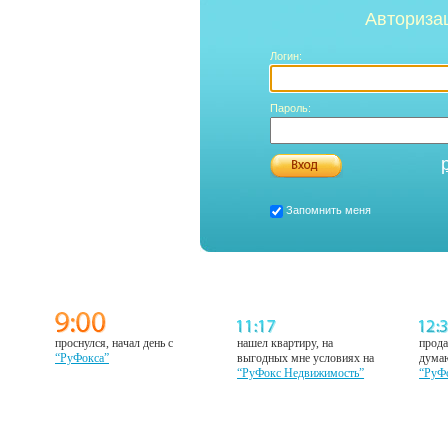
Авториза
Логин:
Пароль:
Запомнить меня
проснулся, начал день с
нашел квартиру, на
прода
“РуФокса”
выгодных мне условиях на
думаю
“РуФокс Недвижимость”
“РуФ