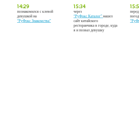
познакомился с клевой
через
перед
девушкой на
“РуФокс Каталог”
нашел
погод
“РуФокс Знакомства”
сайт китайского
“РуФ
ресторанчика в городе, куда
я и позвал девушку