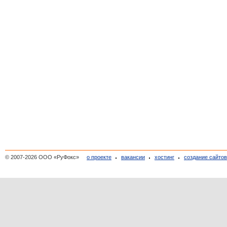
© 2007-2026 ООО «РуФокс»
о проекте
вакансии
хостинг
создание сайто