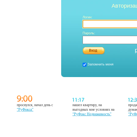
Авториза
Логин:
Пароль:
Запомнить меня
проснулся, начал день с
нашел квартиру, на
прода
“РуФокса”
выгодных мне условиях на
думаю
“РуФокс Недвижимость”
“РуФ