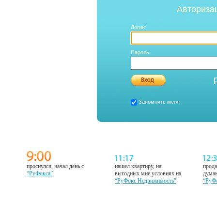
Авториза
Логин:
Пароль:
Запомнить меня
проснулся, начал день с
нашел квартиру, на
прода
“РуФокса”
выгодных мне условиях на
думаю
“РуФокс Недвижимость”
“РуФ