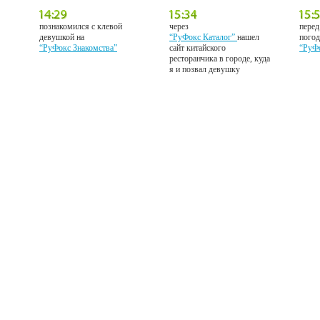
познакомился с клевой
через
перед
девушкой на
“РуФокс Каталог”
нашел
погод
“РуФокс Знакомства”
сайт китайского
“РуФ
ресторанчика в городе, куда
я и позвал девушку