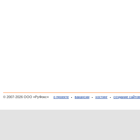
© 2007-2026 ООО «РуФокс»
о проекте
вакансии
хостинг
создание сайто