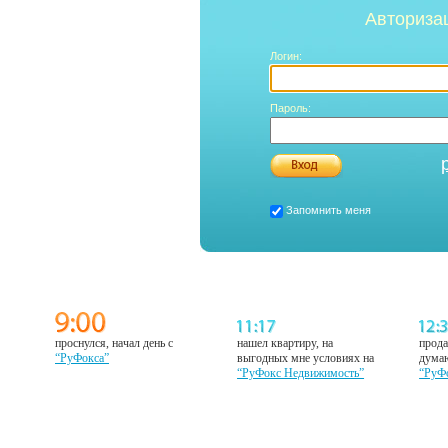
Авториза
Логин:
Пароль:
Запомнить меня
проснулся, начал день с
нашел квартиру, на
прода
“РуФокса”
выгодных мне условиях на
думаю
“РуФокс Недвижимость”
“РуФ