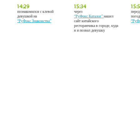
познакомился с клевой
через
перед
девушкой на
“РуФокс Каталог”
нашел
погод
“РуФокс Знакомства”
сайт китайского
“РуФ
ресторанчика в городе, куда
я и позвал девушку