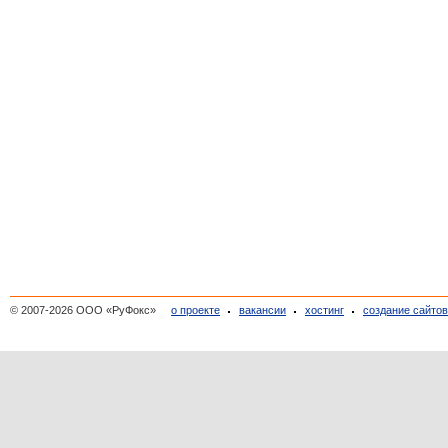
© 2007-2026 ООО «РуФокс»
о проекте
вакансии
хостинг
создание сайто