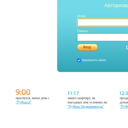
Авториза
Логин:
Пароль:
Запомнить меня
проснулся, начал день с
нашел квартиру, на
прода
“РуФокса”
выгодных мне условиях на
думаю
“РуФокс Недвижимость”
“РуФ