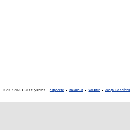
© 2007-2026 ООО «РуФокс»
о проекте
вакансии
хостинг
создание сайто