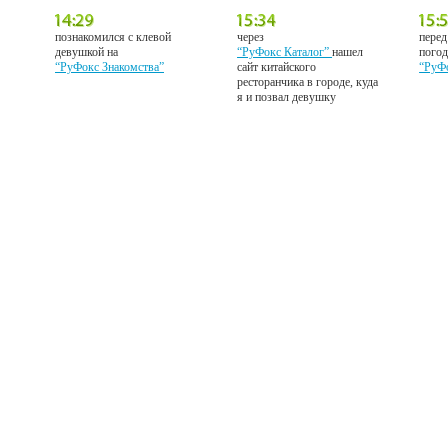
познакомился с клевой
через
перед
девушкой на
“РуФокс Каталог”
нашел
погод
“РуФокс Знакомства”
сайт китайского
“РуФ
ресторанчика в городе, куда
я и позвал девушку