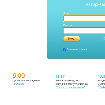
Авториза
Логин:
Пароль:
Запомнить меня
проснулся, начал день с
нашел квартиру, на
прода
“РуФокса”
выгодных мне условиях на
думаю
“РуФокс Недвижимость”
“РуФ