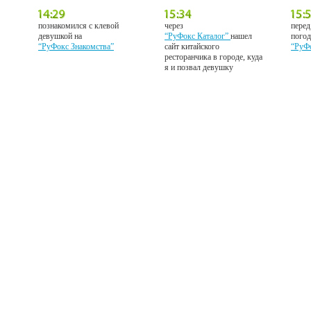
познакомился с клевой
через
перед
девушкой на
“РуФокс Каталог”
нашел
погод
“РуФокс Знакомства”
сайт китайского
“РуФ
ресторанчика в городе, куда
я и позвал девушку