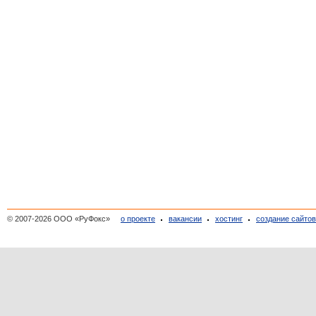
© 2007-2026 ООО «РуФокс»
о проекте
вакансии
хостинг
создание сайто