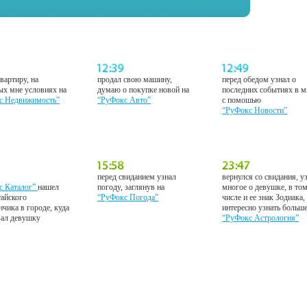
вартиру, на
продал свою машину,
перед обедом узнал о
ых мне условиях на
думаю о покупке новой на
последних событиях в м
с Недвижимость”
“РуФокс Авто”
с помошью
“РуФокс Новости”
перед свиданием узнал
вернулся со свидания, у
с Каталог”
нашел
погоду, заглянув на
многое о девушке, в то
тайского
“РуФокс Погода”
числе и ее знак Зодиака,
нчика в городе, куда
интересно узнать больш
вал девушку
“РуФокс Астрология”