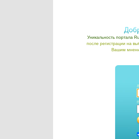
Уникальность портала Ru
после регистрации на в
Вашим мнени
Л
П