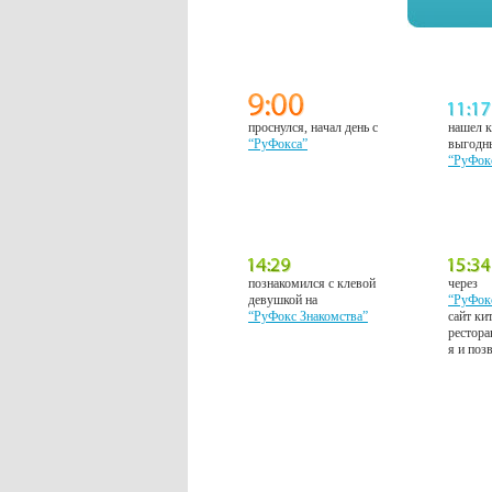
проснулся, начал день с
нашел к
“РуФокса”
выгодн
“РуФок
познакомился с клевой
через
девушкой на
“РуФок
“РуФокс Знакомства”
сайт ки
рестора
я и поз