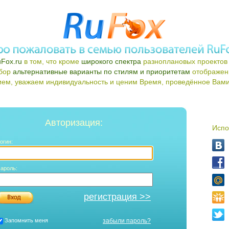
Fox.ru
в том, что кроме
широкого спектра
разноплановых проектов 
ыбор
альтернативные варианты по стилям и приоритетам
отображен
ем, уважаем индивидуальность и ценим Время, проведённое Вами 
Авторизация:
Испо
огин:
ароль:
регистрация >>
Запомнить меня
забыли пароль?