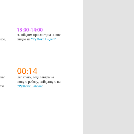
за обедом просмотрел новое
ире,
видео на
“РуФокс Видео”
знал
лег спать, ведь завтра на
м
новую работу, найденную на
 хм..
“РуФокс Работа”
е