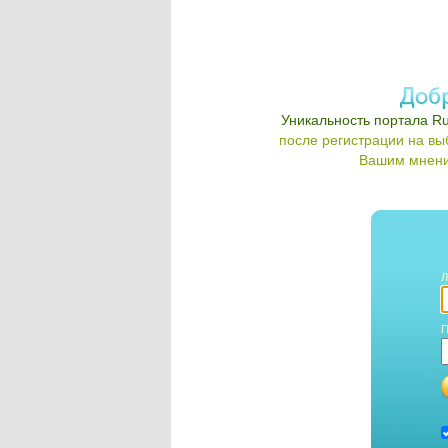
Уникальность портала Ru
после регистрации на в
Вашим мнени
Л
П