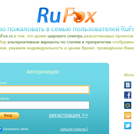
Fox.ru
в том, что кроме
широкого спектра
разноплановых проектов 
ыбор
альтернативные варианты по стилям и приоритетам
отображен
ем, уважаем индивидуальность и ценим Время, проведённое Вами 
Авторизация:
Испо
огин:
ароль:
регистрация >>
Запомнить меня
забыли пароль?