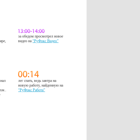
за обедом просмотрел новое
ире,
видео на
“РуФокс Видео”
знал
лег спать, ведь завтра на
м
новую работу, найденную на
 хм..
“РуФокс Работа”
е