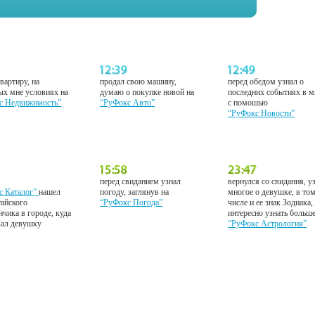
вартиру, на
продал свою машину,
перед обедом узнал о
ых мне условиях на
думаю о покупке новой на
последних событиях в м
с Недвижимость”
“РуФокс Авто”
с помошью
“РуФокс Новости”
перед свиданием узнал
вернулся со свидания, у
с Каталог”
нашел
погоду, заглянув на
многое о девушке, в то
тайского
“РуФокс Погода”
числе и ее знак Зодиака,
нчика в городе, куда
интересно узнать больш
вал девушку
“РуФокс Астрология”