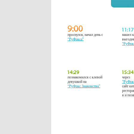
проснулся, начал день с
нашел к
“РуФокса”
выгодн
“РуФок
познакомился с клевой
через
девушкой на
“РуФок
“РуФокс Знакомства”
сайт ки
рестора
я и поз