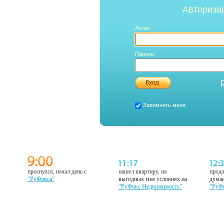
Авториза
Логин:
Пароль:
Запомнить меня
проснулся, начал день с
нашел квартиру, на
прода
“РуФокса”
выгодных мне условиях на
думаю
“РуФокс Недвижимость”
“РуФ