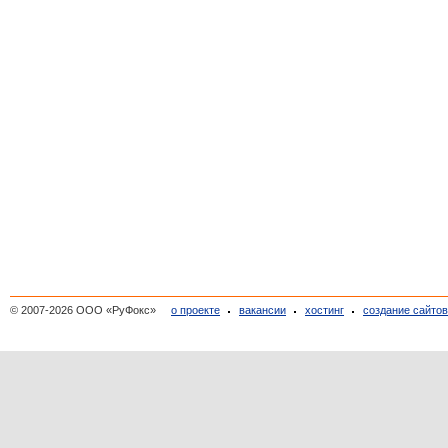
© 2007-2026 ООО «РуФокс»
о проекте
вакансии
хостинг
создание сайто