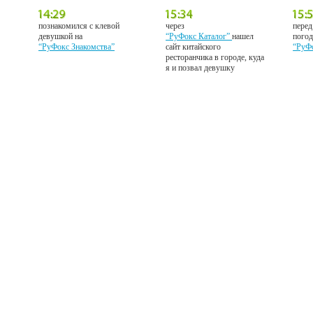
познакомился с клевой
через
перед
девушкой на
“РуФокс Каталог”
нашел
погод
“РуФокс Знакомства”
сайт китайского
“РуФ
ресторанчика в городе, куда
я и позвал девушку