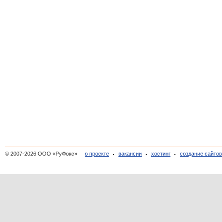
© 2007-2026 ООО «РуФокс»
о проекте
вакансии
хостинг
создание сайто