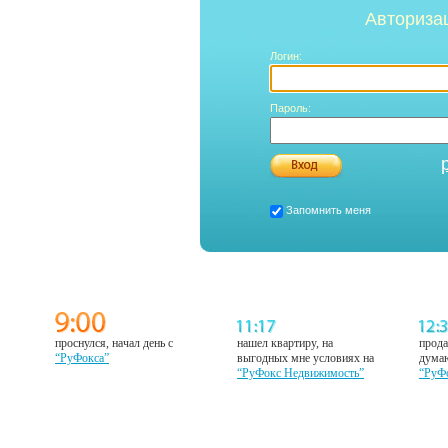
Авториза
Логин:
Пароль:
Запомнить меня
проснулся, начал день с
нашел квартиру, на
прода
“РуФокса”
выгодных мне условиях на
думаю
“РуФокс Недвижимость”
“РуФ