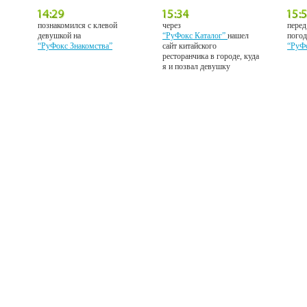
познакомился с клевой
через
перед
девушкой на
“РуФокс Каталог”
нашел
погод
“РуФокс Знакомства”
сайт китайского
“РуФ
ресторанчика в городе, куда
я и позвал девушку