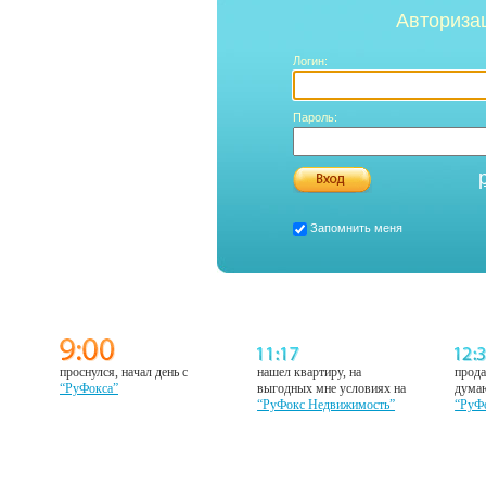
Авториза
Логин:
Пароль:
Запомнить меня
проснулся, начал день с
нашел квартиру, на
прода
“РуФокса”
выгодных мне условиях на
думаю
“РуФокс Недвижимость”
“РуФ