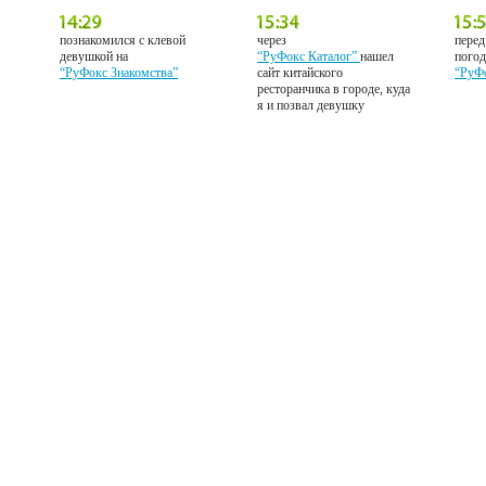
познакомился с клевой
через
перед
девушкой на
“РуФокс Каталог”
нашел
погод
“РуФокс Знакомства”
сайт китайского
“РуФ
ресторанчика в городе, куда
я и позвал девушку