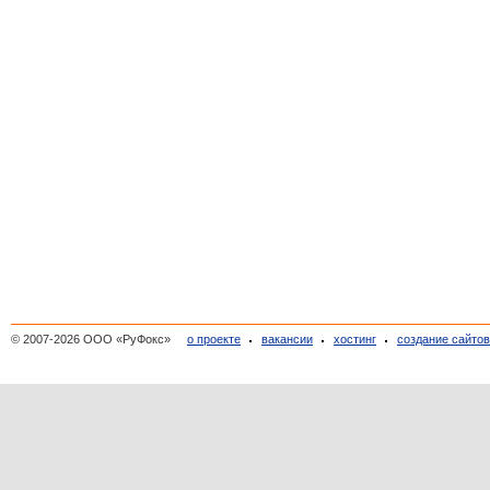
© 2007-2026 ООО «РуФокс»
о проекте
вакансии
хостинг
создание сайто