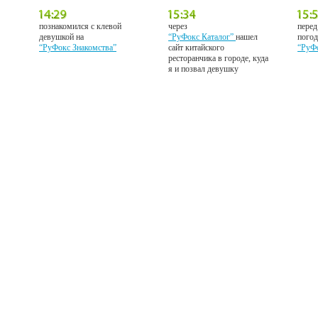
познакомился с клевой
через
перед
девушкой на
“РуФокс Каталог”
нашел
погод
“РуФокс Знакомства”
сайт китайского
“РуФ
ресторанчика в городе, куда
я и позвал девушку