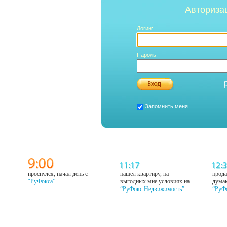
Авториза
Логин:
Пароль:
Запомнить меня
проснулся, начал день с
нашел квартиру, на
прода
“РуФокса”
выгодных мне условиях на
думаю
“РуФокс Недвижимость”
“РуФ