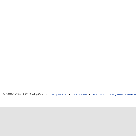
© 2007-2026 ООО «РуФокс»
о проекте
вакансии
хостинг
создание сайто