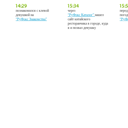
познакомился с клевой
через
перед
девушкой на
“РуФокс Каталог”
нашел
погод
“РуФокс Знакомства”
сайт китайского
“РуФ
ресторанчика в городе, куда
я и позвал девушку