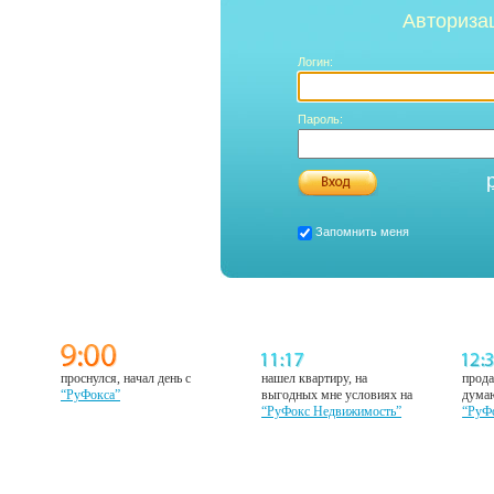
Авториза
Логин:
Пароль:
Запомнить меня
проснулся, начал день с
нашел квартиру, на
прода
“РуФокса”
выгодных мне условиях на
думаю
“РуФокс Недвижимость”
“РуФ