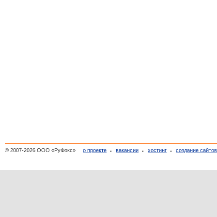
© 2007-2026 ООО «РуФокс»
о проекте
вакансии
хостинг
создание сайто