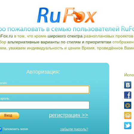
Fox.ru
в том, что кроме
широкого спектра
разноплановых проектов 
ыбор
альтернативные варианты по стилям и приоритетам
отображен
ем, уважаем индивидуальность и ценим Время, проведённое Вами 
Авторизация:
Испо
огин:
ароль:
регистрация >>
Запомнить меня
забыли пароль?