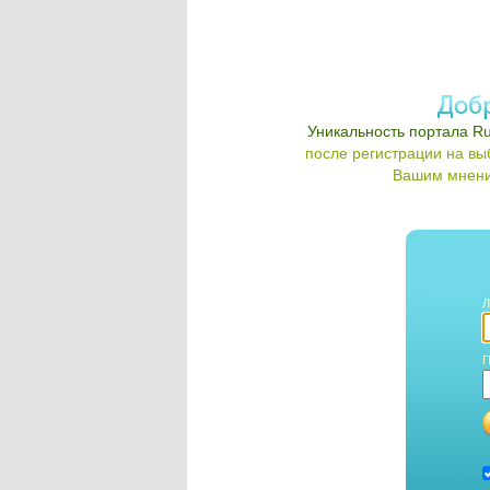
Уникальность портала Ru
после регистрации на в
Вашим мнени
Л
П