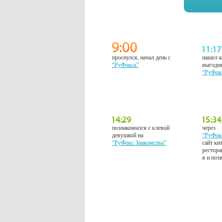
проснулся, начал день с
нашел к
“РуФокса”
выгодн
“РуФок
познакомился с клевой
через
девушкой на
“РуФок
“РуФокс Знакомства”
сайт ки
рестора
я и поз