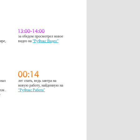
за обедом просмотрел новое
ире,
видео на
“РуФокс Видео”
знал
лег спать, ведь завтра на
м
новую работу, найденную на
 хм..
“РуФокс Работа”
е