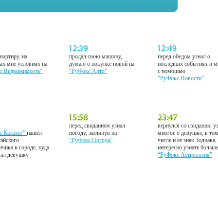
вартиру, на
продал свою машину,
перед обедом узнал о
ых мне условиях на
думаю о покупке новой на
последних событиях в м
с Недвижимость”
“РуФокс Авто”
с помошью
“РуФокс Новости”
перед свиданием узнал
вернулся со свидания, у
с Каталог”
нашел
погоду, заглянув на
многое о девушке, в то
тайского
“РуФокс Погода”
числе и ее знак Зодиака,
нчика в городе, куда
интересно узнать больш
вал девушку
“РуФокс Астрология”