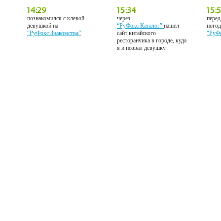
познакомился с клевой
через
перед
девушкой на
“РуФокс Каталог”
нашел
погод
“РуФокс Знакомства”
сайт китайского
“РуФ
ресторанчика в городе, куда
я и позвал девушку