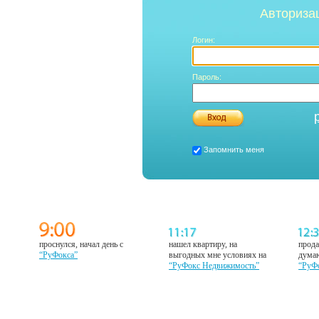
Авториза
Логин:
Пароль:
Запомнить меня
проснулся, начал день с
нашел квартиру, на
прода
“РуФокса”
выгодных мне условиях на
думаю
“РуФокс Недвижимость”
“РуФ