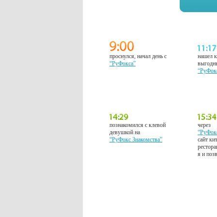
проснулся, начал день с
нашел к
“РуФокса”
выгодн
“РуФок
познакомился с клевой
через
девушкой на
“РуФок
“РуФокс Знакомства”
сайт ки
рестора
я и поз