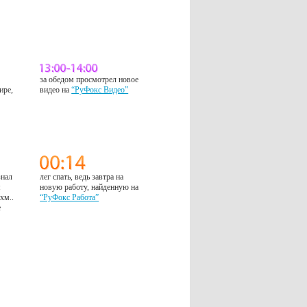
за обедом просмотрел новое
ире,
видео на
“РуФокс Видео”
знал
лег спать, ведь завтра на
м
новую работу, найденную на
 хм..
“РуФокс Работа”
е