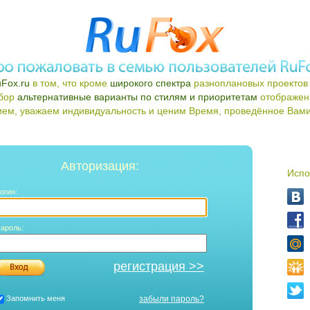
Fox.ru
в том, что кроме
широкого спектра
разноплановых проектов 
ыбор
альтернативные варианты по стилям и приоритетам
отображен
ем, уважаем индивидуальность и ценим Время, проведённое Вами 
Авторизация:
Испо
огин:
ароль:
регистрация >>
Запомнить меня
забыли пароль?