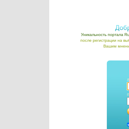
Уникальность портала Ru
после регистрации на в
Вашим мнени
Л
П