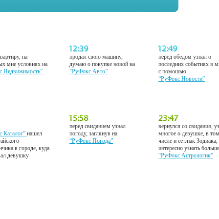
вартиру, на
продал свою машину,
перед обедом узнал о
ых мне условиях на
думаю о покупке новой на
последних событиях в м
с Недвижимость”
“РуФокс Авто”
с помошью
“РуФокс Новости”
перед свиданием узнал
вернулся со свидания, у
с Каталог”
нашел
погоду, заглянув на
многое о девушке, в то
тайского
“РуФокс Погода”
числе и ее знак Зодиака,
нчика в городе, куда
интересно узнать больш
вал девушку
“РуФокс Астрология”