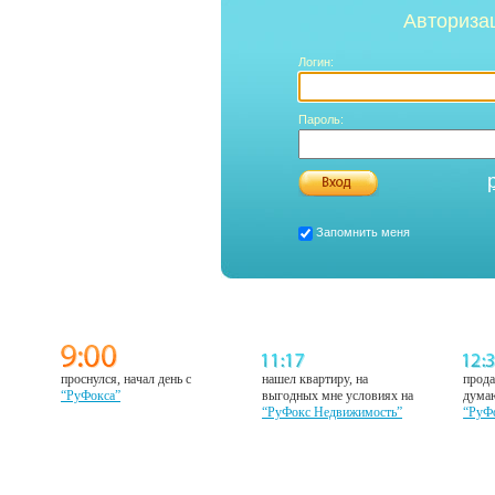
Авториза
Логин:
Пароль:
Запомнить меня
проснулся, начал день с
нашел квартиру, на
прода
“РуФокса”
выгодных мне условиях на
думаю
“РуФокс Недвижимость”
“РуФ