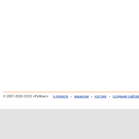
© 2007-2026 ООО «РуФокс»
о проекте
вакансии
хостинг
создание сайто