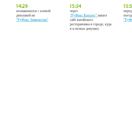
познакомился с клевой
через
перед
девушкой на
“РуФокс Каталог”
нашел
погод
“РуФокс Знакомства”
сайт китайского
“РуФ
ресторанчика в городе, куда
я и позвал девушку