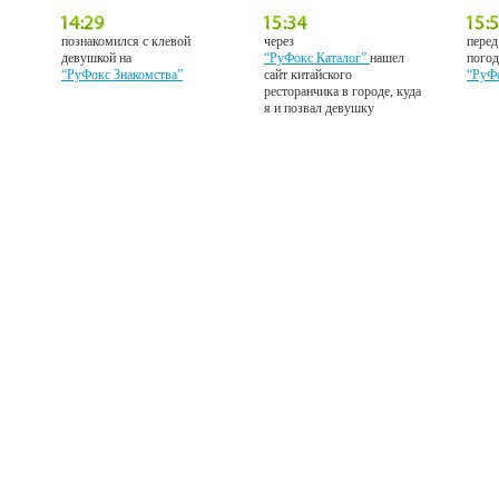
познакомился с клевой
через
перед
девушкой на
“РуФокс Каталог”
нашел
погод
“РуФокс Знакомства”
сайт китайского
“РуФ
ресторанчика в городе, куда
я и позвал девушку