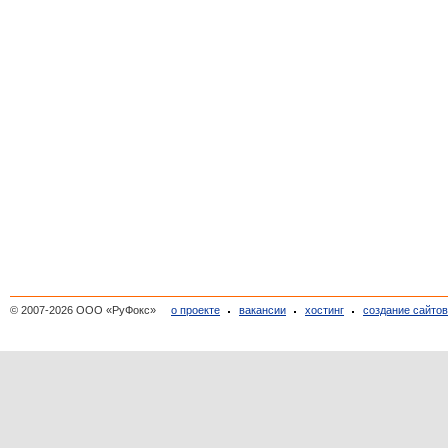
© 2007-2026 ООО «РуФокс»
о проекте
вакансии
хостинг
создание сайто