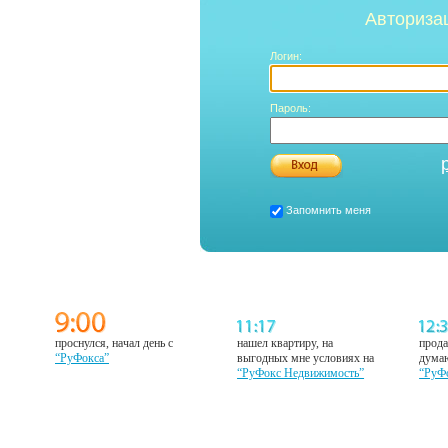
Авториза
Логин:
Пароль:
Запомнить меня
проснулся, начал день с
нашел квартиру, на
прода
“РуФокса”
выгодных мне условиях на
думаю
“РуФокс Недвижимость”
“РуФ