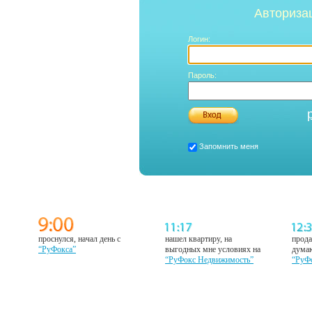
Авториза
Логин:
Пароль:
Запомнить меня
проснулся, начал день с
нашел квартиру, на
прода
“РуФокса”
выгодных мне условиях на
думаю
“РуФокс Недвижимость”
“РуФ