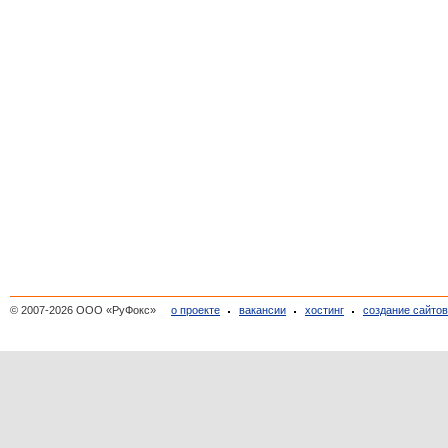
© 2007-2026 ООО «РуФокс»
о проекте
вакансии
хостинг
создание сайто