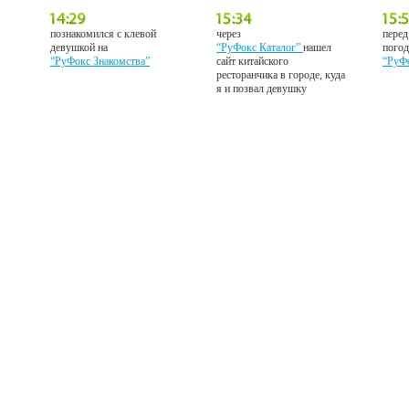
познакомился с клевой
через
перед
девушкой на
“РуФокс Каталог”
нашел
погод
“РуФокс Знакомства”
сайт китайского
“РуФ
ресторанчика в городе, куда
я и позвал девушку