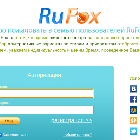
Fox.ru
в том, что кроме
широкого спектра
разноплановых проектов 
ыбор
альтернативные варианты по стилям и приоритетам
отображен
ем, уважаем индивидуальность и ценим Время, проведённое Вами 
Авторизация:
Испо
огин:
ароль:
регистрация >>
Запомнить меня
забыли пароль?