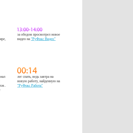
за обедом просмотрел новое
ире,
видео на
“РуФокс Видео”
знал
лег спать, ведь завтра на
м
новую работу, найденную на
 хм..
“РуФокс Работа”
е