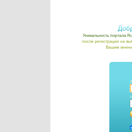
Уникальность портала Ru
после регистрации на в
Вашим мнени
Л
П