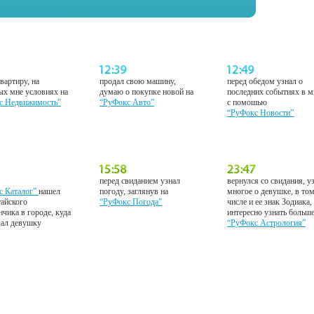
вартиру, на
продал свою машину,
перед обедом узнал о
ых мне условиях на
думаю о покупке новой на
последних событиях в м
с Недвижимость”
“РуФокс Авто”
с помошью
“РуФокс Новости”
перед свиданием узнал
вернулся со свидания, у
с Каталог”
нашел
погоду, заглянув на
многое о девушке, в то
тайского
“РуФокс Погода”
числе и ее знак Зодиака,
нчика в городе, куда
интересно узнать больш
вал девушку
“РуФокс Астрология”