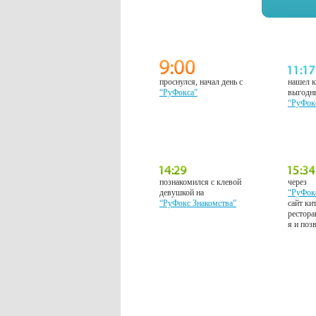
проснулся, начал день с
нашел к
“РуФокса”
выгодн
“РуФок
познакомился с клевой
через
девушкой на
“РуФок
“РуФокс Знакомства”
сайт ки
рестора
я и поз