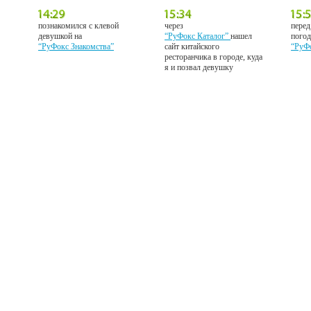
познакомился с клевой
через
перед
девушкой на
“РуФокс Каталог”
нашел
погод
“РуФокс Знакомства”
сайт китайского
“РуФ
ресторанчика в городе, куда
я и позвал девушку