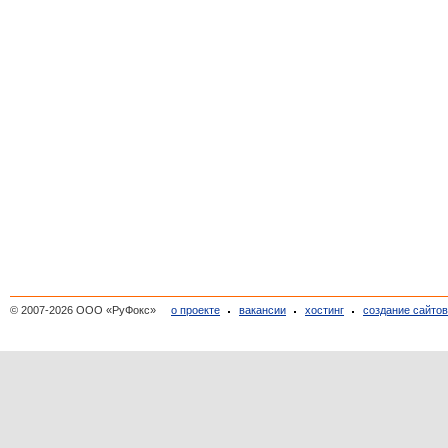
© 2007-2026 ООО «РуФокс»
о проекте
вакансии
хостинг
создание сайто