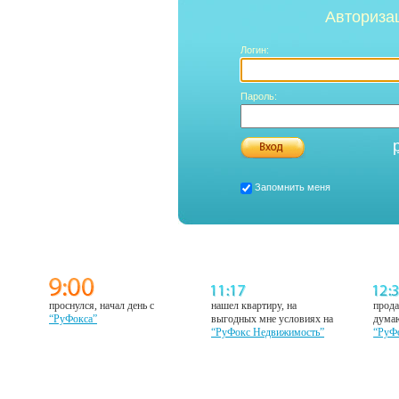
Авториза
Логин:
Пароль:
Запомнить меня
проснулся, начал день с
нашел квартиру, на
прода
“РуФокса”
выгодных мне условиях на
думаю
“РуФокс Недвижимость”
“РуФ