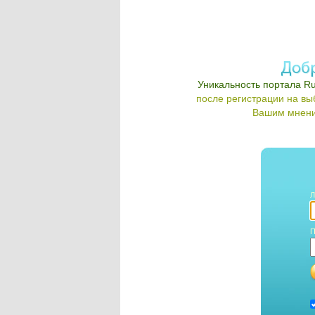
Уникальность портала Ru
после регистрации на в
Вашим мнени
Л
П