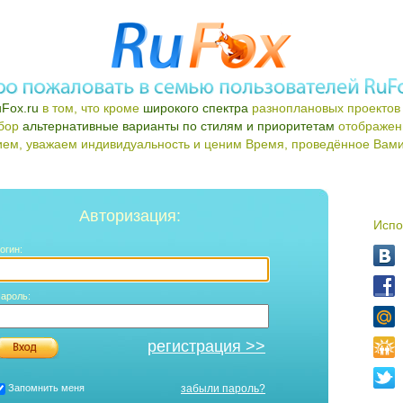
Fox.ru
в том, что кроме
широкого спектра
разноплановых проектов 
ыбор
альтернативные варианты по стилям и приоритетам
отображен
ем, уважаем индивидуальность и ценим Время, проведённое Вами 
Авторизация:
Испо
огин:
ароль:
регистрация >>
Запомнить меня
забыли пароль?