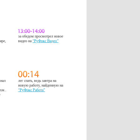
за обедом просмотрел новое
ире,
видео на
“РуФокс Видео”
знал
лег спать, ведь завтра на
м
новую работу, найденную на
 хм..
“РуФокс Работа”
е