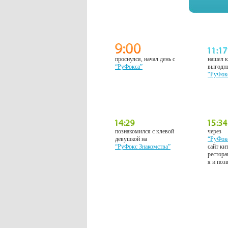
проснулся, начал день с
нашел к
“РуФокса”
выгодн
“РуФок
познакомился с клевой
через
девушкой на
“РуФок
“РуФокс Знакомства”
сайт ки
рестора
я и поз