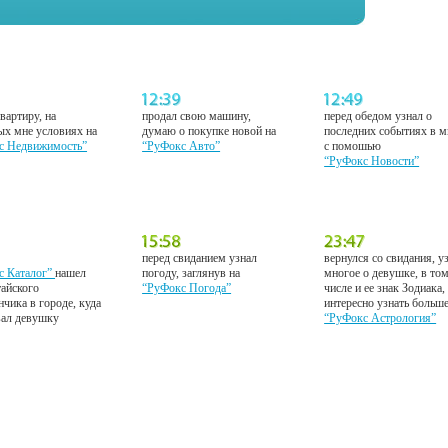
вартиру, на
продал свою машину,
перед обедом узнал о
ых мне условиях на
думаю о покупке новой на
последних событиях в м
с Недвижимость”
“РуФокс Авто”
с помошью
“РуФокс Новости”
перед свиданием узнал
вернулся со свидания, у
с Каталог”
нашел
погоду, заглянув на
многое о девушке, в то
тайского
“РуФокс Погода”
числе и ее знак Зодиака,
нчика в городе, куда
интересно узнать больш
вал девушку
“РуФокс Астрология”