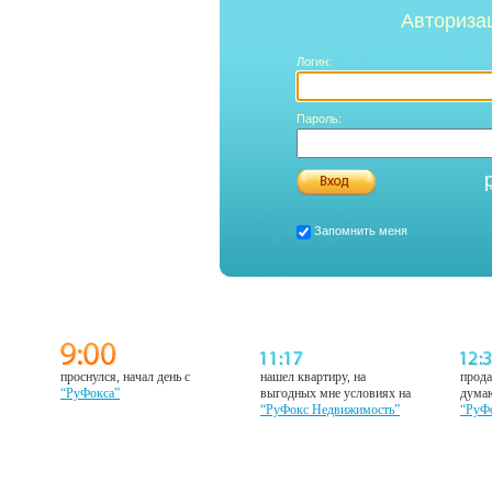
Авториза
Логин:
Пароль:
Запомнить меня
проснулся, начал день с
нашел квартиру, на
прода
“РуФокса”
выгодных мне условиях на
думаю
“РуФокс Недвижимость”
“РуФ