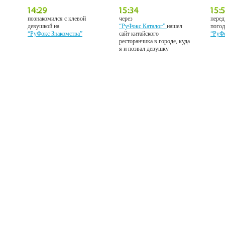
познакомился с клевой
через
перед
девушкой на
“РуФокс Каталог”
нашел
погод
“РуФокс Знакомства”
сайт китайского
“РуФ
ресторанчика в городе, куда
я и позвал девушку