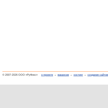
© 2007-2026 ООО «РуФокс»
о проекте
вакансии
хостинг
создание сайто